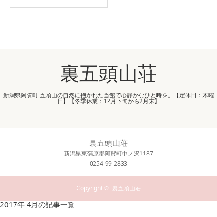
裏五頭山荘
新潟県阿賀町 五頭山の自然に抱かれた当館で心静かなひと時を。【定休日：木曜
日】【冬季休業：12月下旬から2月末】
裏五頭山荘
新潟県東蒲原郡阿賀町中ノ沢1187
0254-99-2833
Copyright ©
裏五頭山荘
2017年 4月の記事一覧