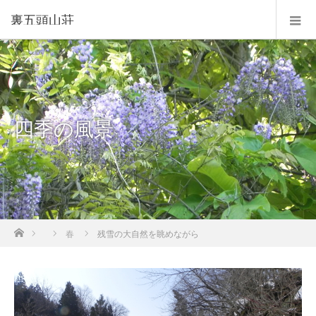
裏五頭山荘
四季の風景
ホーム
春
残雪の大自然を眺めながら