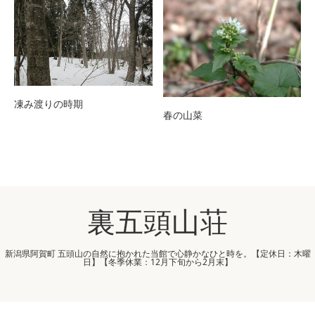
凍み渡りの時期
春の山菜
裏五頭山荘
新潟県阿賀町 五頭山の自然に抱かれた当館で心静かなひと時を。【定休日：木曜
日】【冬季休業：12月下旬から2月末】